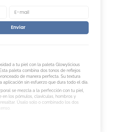
Enviar
idad a tu piel con la paleta Glowylicious
Esta paleta combina dos tonos de reflejos
u bronceado de manera perfecta. Su textura
 aplicación sin esfuerzo que dura todo el día.
rporal se mezcla a la perfección con tu piel,
te en los pómulos, clavículas, hombros y
resaltar. Úsalo solo o combinado los dos
tenso.