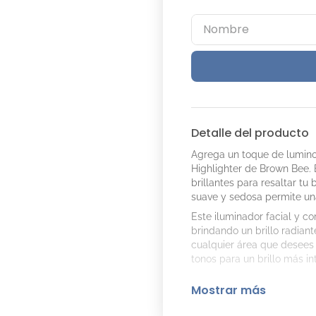
Detalle del producto
Agrega un toque de luminos
Highlighter de Brown Bee. 
brillantes para resaltar t
suave y sedosa permite una
Este iluminador facial y co
brindando un brillo radian
cualquier área que desees 
tonos para un brillo más in
Mostrar más