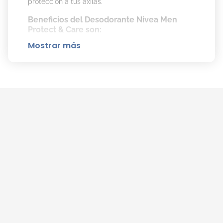
protección a tus axilas.
Beneficios del Desodorante Nivea Men
Protect & Care son:
Mostrar más
48 horas de protección efectiva contra la
transpiración.
Prevención del mal olor durante todo el día.
Cuidado avanzado para la piel, compatible
con las axilas más sensibles.
Fórmula suave y respetuosa con la piel.
Como usar el desodorante para hombres
de Nivea:
Agita bien antes de usar.
Aplica el desodorante a una distancia de 15
cm de la piel, directamente sobre las axilas
limpias y secas.
Deja secar antes de vestirte.
Evita aplicar sobre la piel irritada o
lesionada.