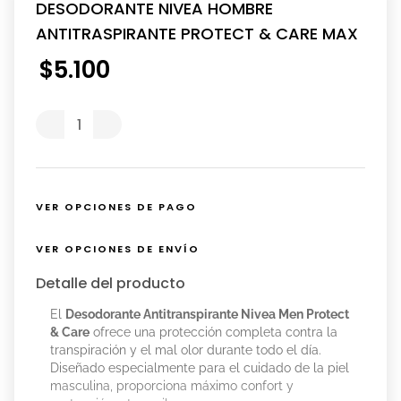
DESODORANTE NIVEA HOMBRE
ANTITRASPIRANTE PROTECT & CARE MAX
$
5
.
100
VER OPCIONES DE PAGO
VER OPCIONES DE ENVÍO
Detalle del producto
El
Desodorante Antitranspirante Nivea Men Protect
& Care
ofrece una protección completa contra la
transpiración y el mal olor durante todo el día.
Diseñado especialmente para el cuidado de la piel
masculina, proporciona máximo confort y