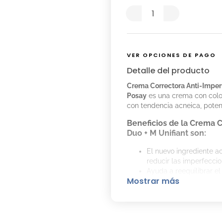
VER OPCIONES DE PAGO
Detalle del producto
Crema Correctora Anti-Imperf
Posay
es una crema con color
con tendencia acneica, poten
Beneficios de la Crema C
Duo + M Unifiant son:
El nuevo ingrediente ac
reducir las imperfeccio
Ayuda a reequilibrar el
Mostrar más
Atenúa visiblemente la
Tez más unificada con 
Proporciona 24 horas d
Cómo Aplicar la Crema Co