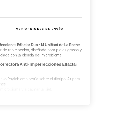
VER OPCIONES DE ENVÍO
ecciones Effaclar Duo + M Unifiant de La Roche-
 de triple acción, diseñada para pieles grasas y
ciada con la ciencia del microbioma.
orrectora Anti-Imperfecciones Effaclar
tivo Phylobioma actúa sobre el filotipo IA1 para
nes.
 microbioma y a calmar la piel.
s marcas de las imperfecciones.
efecto cobertura durante todo el día.
e hidratación.
rrectora Anti-Imperfecciones Effaclar