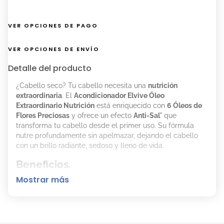
VER OPCIONES DE PAGO
VER OPCIONES DE ENVÍO
Detalle del producto
¿Cabello seco? Tu cabello necesita una
nutrición
extraordinaria
. El
Acondicionador Elvive Óleo
Extraordinario Nutrición
está enriquecido con
6 Óleos de
Flores Preciosas
y ofrece un efecto
Anti-Sal°
que
transforma tu cabello desde el primer uso. Su fórmula
nutre profundamente sin apelmazar, dejando el cabello
con un brillo radiante, sedoso y lleno de vida.
Beneficios.
Mostrar más
Nutrición intensa y duradera.
Brillo extraordinario.
Suavidad excepcional.
Cabello más ligero y manejable.