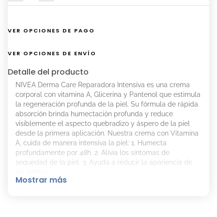
VER OPCIONES DE PAGO
VER OPCIONES DE ENVÍO
Detalle del producto
NIVEA Derma Care Reparadora Intensiva es una crema
corporal con vitamina A, Glicerina y Pantenol que estimula
la regeneración profunda de la piel. Su fórmula de rápida
absorción brinda humectación profunda y reduce
visiblemente el aspecto quebradizo y áspero de la piel
desde la primera aplicación. Nuestra crema con Vitamina
A, cuida de manera intensiva la piel: 1. Humecta
profundamente por 48h. 2. Alivia los síntomas de
sequedad de la piel. 3. Ayuda a reducir la apariencia de
las estrías.
Mostrar más
Beneficios clave:
Regeneración profunda para una piel más saludable.
Fórmula única con la combinación de Vitamina A,
Glicerina y Pantenol para reducir los signos de la Piel