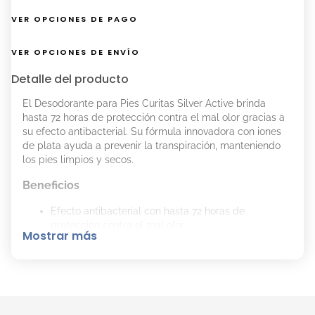
VER OPCIONES DE PAGO
VER OPCIONES DE ENVÍO
Detalle del producto
El Desodorante para Pies Curitas Silver Active brinda
hasta 72 horas de protección contra el mal olor gracias a
su efecto antibacterial. Su fórmula innovadora con iones
de plata ayuda a prevenir la transpiración, manteniendo
los pies limpios y secos.
Beneficios
Efecto antibacterial con hasta 72 horas de
protección contra el mal olor.
Mostrar más
Fórmula innovadora con iones de plata.
Ayuda a prevenir la transpiración.
Mantiene los pies limpios y secos.
No contiene alcohol y no irrita la piel.
Clínicamente probado.