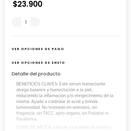
$
23
.
900
VER OPCIONES DE PAGO
VER OPCIONES DE ENVÍO
Detalle del producto
BENEFICIOS CLAVES: Este serum humectante
otorga balance y humectación a la piel,
reduciendo la inflamación y/o enrojecimiento de la
misma. Ayuda a controlar el acné y brinda
luminosidad. No testeado en animales, sin
fragancia, sin TACC, apto vegano, sin Ftalatos ni
Parabenos.
COMO SE APLICA: colocar 3 a 4 gotas en rostro y