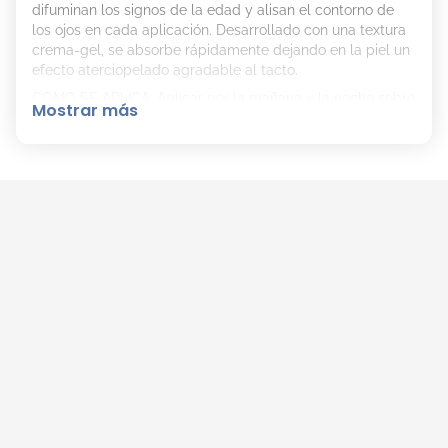
difuminan los signos de la edad y alisan el contorno de
los ojos en cada aplicación. Desarrollado con una textura
crema-gel, se absorbe rápidamente dejando en la piel un
efecto aterciopelado agradable al tacto.
COMO SE APLICA: Aplicar por la mañana y la noche sobre
Mostrar más
la Piel Seca y limpia.
TEXTURA: Crema-Gel.