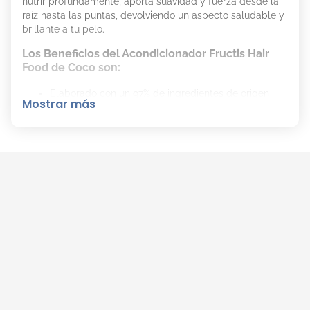
nutrir profundamente, aporta suavidad y fuerza desde la
raíz hasta las puntas, devolviendo un aspecto saludable y
brillante a tu pelo.
Los Beneficios del Acondicionador Fructis Hair
Food de Coco son:
Elaborado con un 97% de ingredientes de origen
Mostrar más
natural y una fórmula vegana.
Libre de siliconas, parabenos y colorantes
artificiales.
Certificado como Cruelty Free.
Apto para el método Curly.
Cómo Aplicar el Acondicionador Fructis Hair Food
de Coco Correctamente:
Después de usar el shampoo, aplica el
acondicionador sobre el cabello húmedo, de
medios a puntas.
Deja actuar durante unos minutos y enjuaga con
abundante agua.
Completa tu rutina utilizando el shampoo
diariamente y la crema de tratamiento una vez por