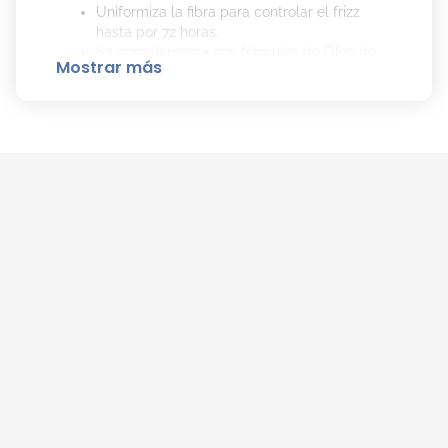
Uniformiza la fibra para controlar el frizz
hasta por 72 horas.
Se complementa con fórmulas de Óleo de
Mostrar más
Argán que hidratan y suavizan intensamente,
dejando el cabello brillante y manejable.
Tiene fórmula vegana, está aprobado por
Cruelty Free International y sus botellas
están hechas con plástico 100% reciclado.
Libre de parabenos y aceites minerales.
Cómo Aplicar el Acondicionador Fructis
Hydraliss Correctamente:
Después de usar el shampoo, aplicá una
generosa cantidad sobre el pelo húmedo, de
medios a puntas.
Dejá actuar y enjuagá.
Usá el shampoo y la crema para peinar
Hydraliss para una mayor reparación del
daño.
Probá la rutina completa de shampoo,
acondicionador y crema para peinar.