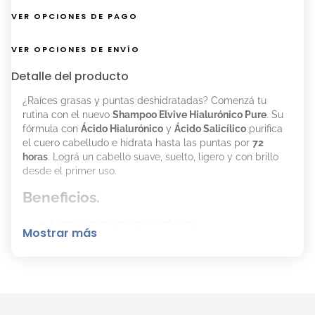
VER OPCIONES DE PAGO
VER OPCIONES DE ENVÍO
Detalle del producto
¿Raíces grasas y puntas deshidratadas? Comenzá tu
rutina con el nuevo
Shampoo Elvive Hialurónico Pure
. Su
fórmula con
Ácido Hialurónico
y
Ácido Salicílico
purifica
el cuero cabelludo e hidrata hasta las puntas por
72
horas
. Lográ un cabello suave, suelto, ligero y con brillo
desde el primer uso.
Beneficios.
Limpia intensamente y refresca.
Mostrar más
Purifica el cuero cabelludo.
Hidrata las puntas.
Cabello más suave, suelto y brillante.
Modo de uso.