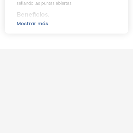
sellando las puntas abiertas.
Beneficios.
Mostrar más
Repara profundamente el cabello muy
dañado.
Resultados comprobados: puntas selladas.
Restaura la vitalidad de la fibra capilar.
Fuerza, suavidad y brillo desde el primer
uso.
Modo de uso.
Aplicar sobre el cabello mojado después del
shampoo, enfocándose en largos y puntas. Dejar
actuar de 2 a 3 minutos y enjuagar con abundante
agua. Evitar el contacto con los ojos. Para mejores
resultados, combiná con otros productos de la
línea
Elvive Reparación Total Extreme
.