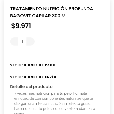
TRATAMIENTO NUTRICIÓN PROFUNDA
BAGOVIT CAPILAR 300 ML
$
9
.
971
VER OPCIONES DE PAGO
VER OPCIONES DE ENVÍO
Detalle del producto
3 veces más nutrición para tu pelo. Fórmula
enriquecida con componentes naturales que le
otorgan una intensa nutrición sin efecto graso,
haciendo lucir tu pelo sedoso y extemadamente
suave.