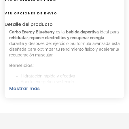
VER OPCIONES DE ENVÍO
Detalle del producto
Carbo Energy Blueberry
es la
bebida deportiva
ideal para
rehidratar, reponer electrolitos y recuperar energía
durante y después del ejercicio. Su fórmula avanzada está
diseñada para optimizar tu rendimiento físico y acelerar la
recuperación muscular.
Beneficios:
Hidratación rápida y efectiva
Aporte energético sostenido
Reposición de fluidos y electrolitos esenciales
Mostrar más
Mejora el rendimiento deportivo
Sabor a arándanos (blueberry)