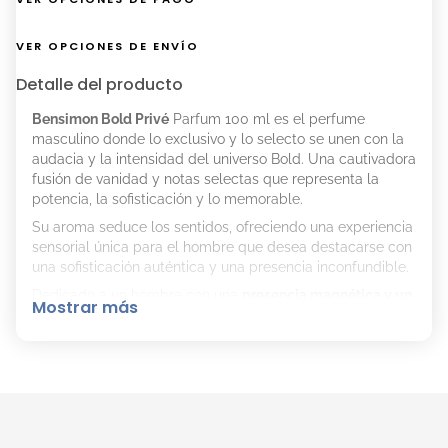
VER OPCIONES DE ENVÍO
Detalle del producto
Bensimon Bold Privé
Parfum 100 ml es el perfume
masculino donde lo exclusivo y lo selecto se unen con la
audacia y la intensidad del universo Bold. Una cautivadora
fusión de vanidad y notas selectas que representa la
potencia, la sofisticación y lo memorable.
Su aroma seduce los sentidos, ofreciendo una experiencia
sensorial única para el hombre que desea destacarse con
una sofisticación auténtica y una presencia inconfundible.
Dedicado a un hombre con una
presencia magnética y un
Mostrar más
carácter que irradia confianza
. Su estilo es refinado,
elegante y siempre con un toque distintivo. Es la
personificación de la audacia y la sofisticación.
Notas olfativas:
Notas de salida:
Jengibre, tabaco aterciopelado y
mix de frutos secos