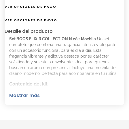
VER OPCIONES DE PAGO
VER OPCIONES DE ENVÍO
Detalle del producto
Set BOOS ELIXIR COLLECTION N 28 + Mochila
Un set
completo que combina una fragancia intensa y elegante
con un accesorio funcional para el día a día. Esta
fragancia vibrante y adictiva destaca por su carácter
sofisticado y su estela envolvente, ideal para quienes
buscan un aroma con presencia. Incluye una mochila de
diseño moderno, perfecta para acompañarte en tu rutina.
Contenido del kit
Fragancia Amaderada Aromática
Mostrar más
Mochila con compartimento para laptop
Notas olfativas
Salida:
Mandarina, naranja tangerina y jengibre.
Corazón:
Lavanda, canela, geranio y ylang ylang.