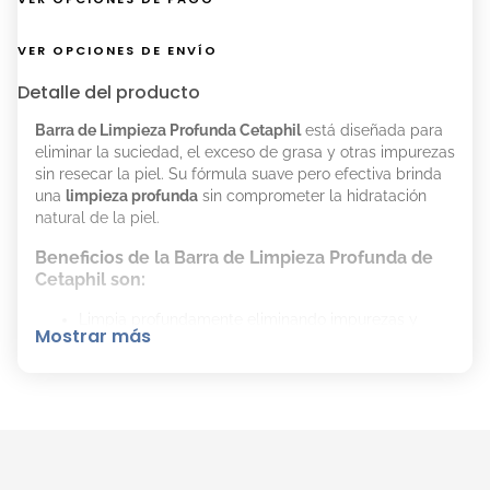
VER OPCIONES DE ENVÍO
Detalle del producto
Barra de Limpieza Profunda Cetaphil
está diseñada para
eliminar la suciedad, el exceso de grasa y otras impurezas
sin resecar la piel. Su fórmula suave pero efectiva brinda
una
limpieza profunda
sin comprometer la hidratación
natural de la piel.
Beneficios de la Barra de Limpieza Profunda de
Cetaphil son:
Limpia profundamente eliminando impurezas y
Mostrar más
exceso de grasa.
Produce una abundante espuma que se enjuaga
fácilmente, dejando la piel suave e hidratada.
Protege contra los 5 signos de sensibilidad: barrera
cutánea debilitada, irritación, aspereza, tirantez y
sequedad.
No provoca descamación, manteniendo la piel