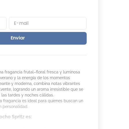
Enviar
a fragancia frutal–floral fresca y luminosa
l verano y la energía de los momentos
peante y moderna, combina notas vibrantes
vente, logrando un aroma irresistible que se
 las tardes y noches cálidas.
sta fragancia es ideal para quienes buscan un
n personalidad.
ocho Spritz es:
de spritz burbujeante, mousse de pera y