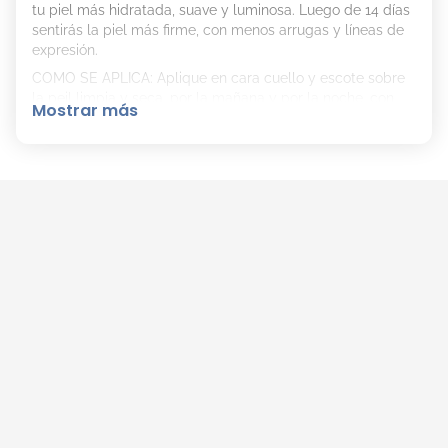
tu piel más hidratada, suave y luminosa. Luego de 14 días
sentirás la piel más firme, con menos arrugas y líneas de
expresión.
COMO SE APLICA: Aplique en cara cuello y escote sobre
la peil limpia y seca, por la mañana y por la noche, con
Mostrar más
movimientos ascendentes hasta que se absorba. Uso
diario.