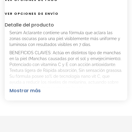
VER OPCIONES DE ENVÍO
Detalle del producto
Serúm Aclarante contiene una fórmula que aclara las
zonas oscuras para una piel visiblemente más uniforme y
luminosa con resultados visibles en 7 días.
BENEFICIOS CLAVES: Actúa en distintos tipo de manchas
en la piel (Manchas causadas por el sol y envejecimiento).
Potenciado con vitamina C y E con acción antioxidante.
Textura ligera de Rápida absorción, Sin sensación grasosa.
Su fórmula posee 10% de tecnología nano vit C, que
ayuda a reducir los niveles de melanina, actuando sobre
diferentes tipos de manchas en la piel.
Mostrar más