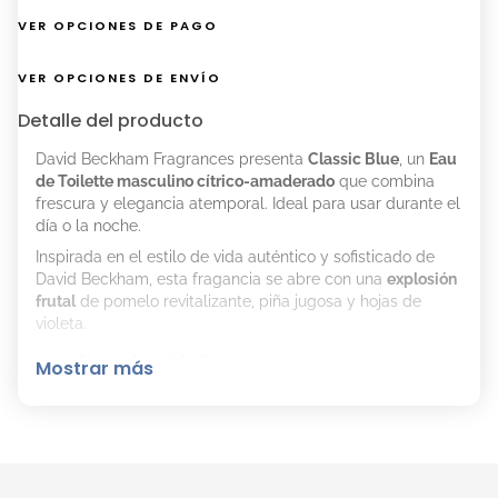
VER OPCIONES DE PAGO
VER OPCIONES DE ENVÍO
Detalle del producto
David Beckham Fragrances presenta
Classic Blue
, un
Eau
de Toilette masculino cítrico-amaderado
que combina
frescura y elegancia atemporal. Ideal para usar durante el
día o la noche.
Inspirada en el estilo de vida auténtico y sofisticado de
David Beckham, esta fragancia se abre con una
explosión
frutal
de pomelo revitalizante, piña jugosa y hojas de
violeta.
Notas de salida:
Pomelo, piña y hojas de violeta.
Mostrar más
Notas de corazón:
Salvia esclarea, geranio y
manzana verde.
Notas de fondo:
Cashmerán, pachulí y musgo.
El líquido azul cielo se presenta en un
frasco sofisticado
de vidrio con detalles texturizados y tapa metálica azul,