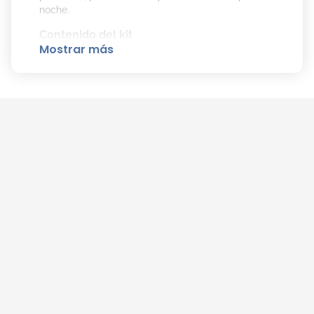
noche.
Contenido del kit
Mostrar más
Lady Million Eau de Parfum 80 ml
Body Lotion perfumada 100 ml
Miniatura 5 ml
Notas olfativas
Salida:
frambuesa, neroli, limón.
Corazón:
jazmín, flor de azahar, gardenia.
Fondo:
miel, pachulí, ámbar.
Presentación
EDP 80 ml + Body Lotion 100 ml + Mini 5 ml