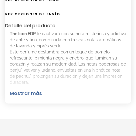
VER OPCIONES DE ENVÍO
Detalle del producto
The Icon EDP
te cautivará con su nota misteriosa y adictiva
de ante y lirio, combinada con frescas notas aromáticas
de lavanda y ciprés verde.
Este perfume deslumbra con un toque de pomelo
refrescante, pimienta negra y enebro, que iluminan su
corazón y realzan su modernidad. Las notas poderosas de
benjuí, vetiver y ládano, envueltas en una hipnótica nota
de pachulí, prolongan su duración y dejan una impresión
duradera.
Mostrar más
El Aroma de The Icon EDP de Banderas es:
Familia olfativa: Amaderada Especiada.
Notas de salida: Pimienta negra, Pomelo, Enebro.
Notas de corazón: Ante, Iris, Lavanda.
Notas de fondo: Vetiver, Aceite de ládano, Benjuí.