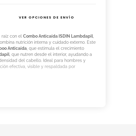
VER OPCIONES DE ENVÍO
 raíz con el
Combo Anticaída ISDIN Lambdapil
,
ombina nutrición interna y cuidado externo. Este
oo Anticaída
, que estimula el crecimiento
dapil
, que nutren desde el interior, ayudando a
 densidad del cabello. Ideal para hombres y
ión efectiva, visible y respaldada por
las Anticaída
(60 cápsulas)
poo Anticaída
(200 ml)
il
 el mantenimiento normal del cabello y uñas.