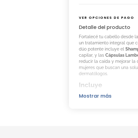
VER OPCIONES DE PAGO
Detalle del producto
Fortalecé tu cabello desde la
un tratamiento integral que c
dúo potente incluye el
Shamp
capilar, y las
Cápsulas Lamb
reducir la caída y mejorar la
mujeres que buscan una soluc
dermatólogos.
Incluye
Mostrar más
ISDIN Lambdapil Cápsu
ISDIN Lambdapil Sham
Beneficios
Cápsulas ISDIN Lambdap
Con
Biotina
y
Zinc
para