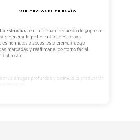
VER OPCIONES DE ENVÍO
ra Estructura
en su formato repuesto de 50g es el
ra regenerar la piel mientras descansas.
les normales a secas, esta crema trabaja
as marcadas y reafirmar el contorno facial,
ad al rostro.
tenúa arrugas profundas y estimula la producción
degradación.
combinación de Péptidos y Ácido Hialurónico repara
las horas de sueño.
s al Algisium SC y la Niacinamida, redefine el
extura de la piel.
Manteca de Karité, Provitamina B5 y Vitamina E para
protección antioxidante.