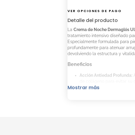
VER OPCIONES DE PAGO
Detalle del producto
La
Crema de Noche Dermaglós Ult
tratamiento intensivo diseñado pa
Especialmente formulada para pie
profundamente para atenuar arrug
devolviendo la estructura y vitalid
Beneficios
Acción Antiedad Profunda:
A
de colágeno para evitar su 
Mostrar más
Regeneración Nocturna:
Su 
la barrera cutánea durante 
Firmeza y Elasticidad:
Gracia
contorno facial y mejora la t
Nutrición Intensa:
Contiene 
una hidratación duradera y 
Consejos de aplicación