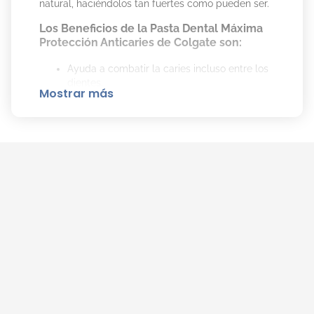
natural, haciéndolos tan fuertes como pueden ser.
Los Beneficios de la Pasta Dental Máxima
Protección Anticaries de Colgate son:
Ayuda a combatir la caries incluso entre los
dientes.
Mostrar más
Fortalece y limpia los dientes.
Delicioso sabor refrescante.