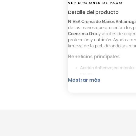
VER OPCIONES DE PAGO
Detalle del producto
NIVEA Crema de Manos Antiarruga
de las manos que presentan los p
Coenzima Q10
y aceites de origen
protección y nutrición. Ayuda a re
firmeza de la piel, dejando las 
Beneficios principales
Acción Antienvejecimiento:
manos.
Mostrar más
Firmeza y Suavidad:
Mejora 
Protección 24h:
Mantiene la
todo el día.
Ingredientes Naturales:
Enri
Modo de uso
Aplicar una pequeña cantid
Masajear suavemente, prest
Reaplicar después de cada 