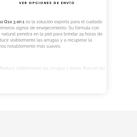
VER OPCIONES DE ENVÍO
s Q10 3 en 1
es la solución experta para el cuidado
rimeros signos de envejecimiento. Su fórmula con
 natural penetra en la piel para brindar 24 horas de
ducir visiblemente las arrugas y a recuperar la
manos notablemente más suaves.
Reduce visiblemente las arrugas y líneas finas en las
la elasticidad de la piel, dejándola firme y tersa.
s manos protegidas frente a la resequedad durante
quecida con aceites de origen natural y Q10 pura.
ad de crema sobre las manos limpias.
ando atención a los nudillos y zonas más secas.
lavado de manos para mantener la protección.