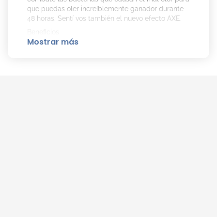
que puedas oler increíblemente ganador durante
48 horas. Sentí vos también el nuevo efecto AXE.
Beneficios
Mostrar más
Perfume fresco. Protección contra el mal olor.
Modo de uso
Agitá bien el antitranspirante antes de usar.
Mantenelo a no menos de 15 centímetros de las
axilas y aplicá para sentir la diferencia.
Rendimiento superior que protege a tu ropa de las
manchas.