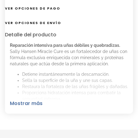
VER OPCIONES DE PAGO
VER OPCIONES DE ENVÍO
Detalle del producto
Reparación intensiva para uñas débiles y quebradizas.
Sally Hansen Miracle Cure es un fortalecedor de uñas con
fórmula exclusiva enriquecida con minerales y proteínas
naturales que actúa desde la primera aplicación.
Detiene instantáneamente la descamación.
Sella la superficie de la uña y une sus capas.
Restaura la fortaleza de las uñas frágiles y dañadas.
Proporciona hidratación intensa para combatir la
sequedad extrema.
Mostrar más
Ideal para uñas con tendencia a romperse, gracias a su
acción reforzante y protectora. Un tratamiento esencial
para lucir uñas saludables, fuertes y con un acabado
impecable.