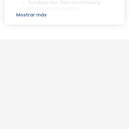
Tecnología Ultra Glide que minimiza la
irritación durante el afeitado.
Mostrar más
Suaviza la barba para un afeitado más
cómodo y eficaz.
Contiene Manzanilla, Hamamelis y Vitamina
E para proteger la piel sensible.
Textura cremosa que facilita una afeitada
más al ras.
Reduce la pérdida de hidratación durante el
afeitado.
Modo de uso
Agitá bien el envase antes de usar. Aplicá una
cantidad adecuada sobre la palma de la mano y
extendé sobre el rostro húmedo antes de afeitarte.
Afeitate como de costumbre y enjuagá con agua.
Ideal para
Hombres con piel sensible que buscan una
afeitada al ras sin irritación ni ardor, con una
fórmula suave y protectora.