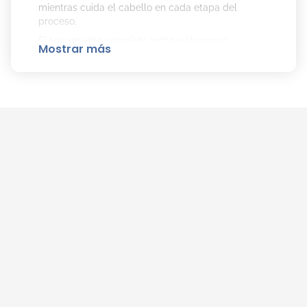
mientras cuida el cabello en cada etapa del
proceso.
El tratamiento completo incluye shampoo
Mostrar más
profesional y acondicionador nutritivo para
proteger y fortalecer la fibra capilar después de la
coloración. Ideal para quienes buscan resultados
de peluquería en casa, con un acabado suave,
luminoso y saludable.
Contenido del kit:
1 Crema colorante (45 g)
1 Crema reveladora 20 VOL (67,5 ml)
1 Shampoo cuidado profesional (10 ml)
1 Tratamiento acondicionador (50 ml)
1 Par de guantes
Instrucciones de uso
Cobertura 100% de canas | Brillo duradero |
Cabello protegido y nutrido