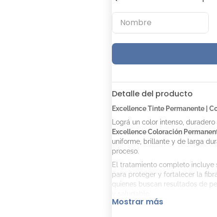
Detalle del producto
Excellence Tinte Permanente | Co
Lográ un color intenso, duradero 
Excellence Coloración Permanen
uniforme, brillante y de larga du
proceso.
El tratamiento completo incluye 
para proteger y fortalecer la fib
quienes buscan resultados de pe
y saludable.
Mostrar más
Contenido del kit: