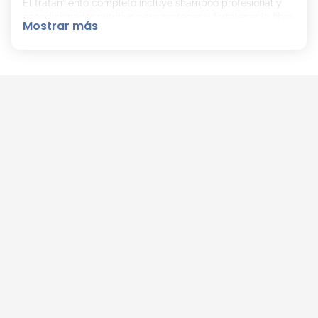
El tratamiento completo incluye shampoo profesional y
acondicionador nutritivo para proteger y fortalecer la fibra
Mostrar más
capilar después de la coloración. Ideal para quienes
buscan resultados de peluquería en casa, con un acabado
suave, luminoso y saludable.
Contenido del kit:
1 Crema colorante (45 g)
1 Crema reveladora 20 VOL (67,5 ml)
1 Shampoo cuidado profesional (10 ml)
1 Tratamiento acondicionador (50 ml)
1 Par de guantes
Instrucciones de uso
Cobertura 100% de canas | Brillo duradero | Cabello
protegido y nutrido