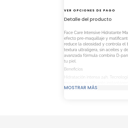
VER OPCIONES DE PAGO
Detalle del producto
Face Care Intensive Hidratante Mat
efecto pre-maquillaje y matifican
reduce la oleosidad y controla el 
textura ultraligera, sin aceites y 
avanzada fórmula combina D-panten
tu piel.
Beneficios
Hidratación intensa 24h. Tecnologí
maquillaje matificante instantáneo.
MOSTRAR MÁS
Modo de uso
Aplicar con movimientos suaves so