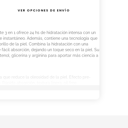
VER OPCIONES DE ENVÍO
e 3 en 1 ofrece 24 hs de hidratación intensa con un
te instantáneo. Además, contiene una tecnología que
brillo de la piel. Combina la hidratación con una
de fácil absorción, dejando un toque seco en la piel. Su
ol, glicerina y arginina para aportar más ciencia a
a que reduce la oleosidad de la piel. Efecto pre-
 Rápida absorción, textura ligera, oil free.
bre el rostro y el cuello previamente limpios.