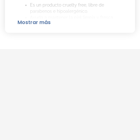
Es un producto cruelty free, libre de
parabenos e hipoalergénico.
Ayuda a mantener la piel limpia y fresca.
Mostrar más
Sus principales activos son el Ácido
Hialurónico, Vitamina C y Té Verde.
Cómo Aplicar el Gel de Limpieza Luminous
de Cher Dieciocho Correctamente:
Debe aplicarse dos veces al día, por la
mañana y por la noche.
Colocar una pequeña cantidad en las manos
humedecidas y frotar hasta crear una
espuma ligera.
Aplicar sobre el rostro humedecido y
distribuirlo con movimientos circulares,
evitando el área de los ojos.
Posteriormente, enjuagar con agua.