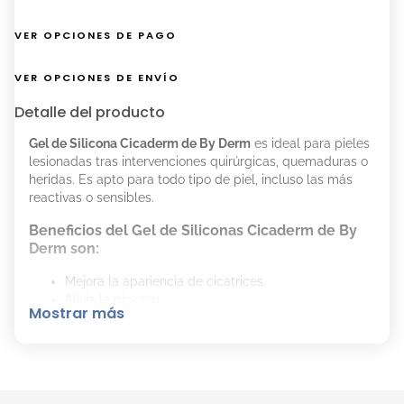
VER OPCIONES DE PAGO
VER OPCIONES DE ENVÍO
Detalle del producto
Gel de Silicona Cicaderm de By Derm
es ideal para pieles
lesionadas tras intervenciones quirúrgicas, quemaduras o
heridas. Es apto para todo tipo de piel, incluso las más
reactivas o sensibles.
Beneficios del Gel de Siliconas Cicaderm de By
Derm son:
Mejora la apariencia de cicatrices.
Alivia la picazón.
Mostrar más
Suaviza y aplana cicatrices.
Apto para pieles reactivas.
Cómo Aplicar el Gel de Siliconas Cicaderm de By
Derm Correctamente: