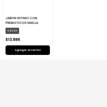
JABON INTIMO CON
PREBIOTICOS SNELLA
6
$
2
.
314
$
13
.
886
Agregar al carrito