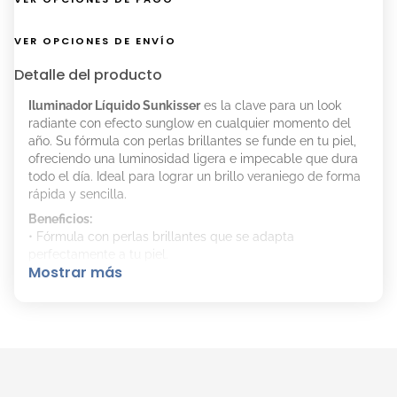
VER OPCIONES DE ENVÍO
Detalle del producto
Iluminador Líquido Sunkisser
es la clave para un look
radiante con efecto sunglow en cualquier momento del
año. Su fórmula con perlas brillantes se funde en tu piel,
ofreciendo una luminosidad ligera e impecable que dura
todo el día. Ideal para lograr un brillo veraniego de forma
rápida y sencilla.
Beneficios:
• Fórmula con perlas brillantes que se adapta
perfectamente a tu piel.
Mostrar más
• Aplicador XL para una aplicación fácil y precisa.
• Look radiante al instante.
• Brillo de verano en cualquier momento.
• Disponible en 3 tonos.
Modo de uso:
1. Aplicá 3 toques en tu rostro.
2. Difuminá con los dedos o con una brocha… ¡y listo!