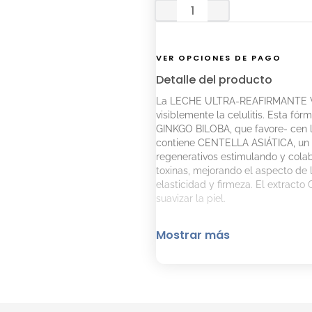
VER OPCIONES DE PAGO
Detalle del producto
La LECHE ULTRA-REAFIRMANTE VE
visiblemente la celulitis. Esta fó
GINKGO BILOBA, que favore- cen la
contiene CENTELLA ASIÁTICA, un 
regenerativos estimulando y colab
toxinas, mejorando el aspecto de 
elasticidad y firmeza. El extracto
suavizar la piel.
Mostrar más