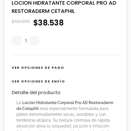
LOCION HIDRATANTE CORPORAL PRO AD
RESTORADERM CETAPHIL
$
38
.
538
$
55
.
055
VER OPCIONES DE PAGO
VER OPCIONES DE ENVÍO
Detalle del producto
La
Loción Hidratante Corporal Pro AD Restoraderm
de Cetaphil
está especialmente formulada para
pieles extremadamente secas, sensibles y con
tendencia atópica. Su textura cremosa de rápida
absorción alivia la sequedad, picazón e irritación.