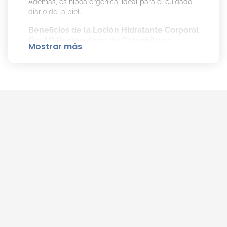
Además, es hipoalergénica, ideal para el cuidado
diario de la piel.
Beneficios de la Loción Hidratante Corporal
Pro AD Restoraderm de Cetaphil son:
Mostrar más
Calma la piel sensible.
Alivia la piel seca y con picazón.
Apta para uso pediátrico.
Mejora la hidratación.
Reduce el prurito y protege la piel de la
deshidratación.
Cómo Aplicar la Loción Hidratante Corporal
Pro AD Restoraderm de Cetaphil
Correctamente:
Aplicar diariamente en rostro y cuerpo con la
piel húmeda.
Masajear suavemente y enjuagar.