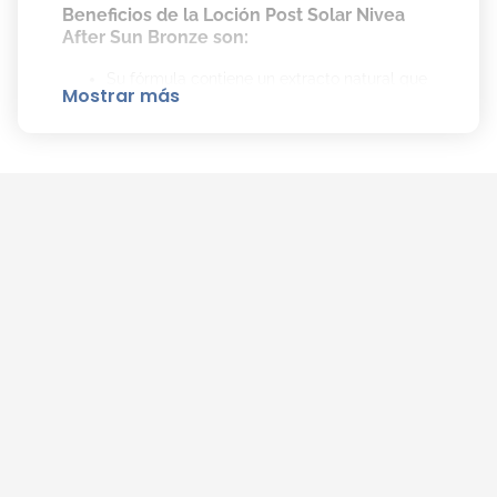
Beneficios de la Loción Post Solar Nivea
After Sun Bronze son:
Su fórmula contiene un extracto natural que
Mostrar más
estimula la producción de melanina para un
bronceado bonito y duradero.
Cómo Aplicar la Loción Post Solar Nivea
After Sun Bronze Correctamente:
Aplicar generosamente después de la
exposición al sol.
Reaplicar cada vez que la piel se sienta
seca.