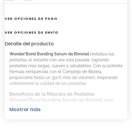
VER OPCIONES DE PAGO
VER OPCIONES DE ENVÍO
Detalle del producto
Wonder'Bond Bonding Serum de Rimmel
revitaliza tus
pestañas al instante con una sola pasada, logrando
pestañas más largas, suaves y saludables. Con su potente
fórmula enriquecida con el Complejo de Biotina,
proporciona hasta un 350% más de volumen, mejorando
visiblemente la calidad de las pestañas.
Beneficios de la Máscara de Pestañas
Wonder’Bond Bonding Serum de Rimmel son:
Mostrar más
Complejo de biotina para mejorar la longitud y
resistencia de las pestañas.
Crea una barrera protectora que evita la rotura de
las pestañas.