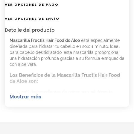
VER OPCIONES DE PAGO
VER OPCIONES DE ENVÍO
Detalle del producto
Mascarilla Fructis Hair Food de Aloe
está especialmente
diseñada para hidratar tu cabello en solo 1 minuto. Ideal
para cabello deshidratado, esta mascarilla proporciona
una hidratación profunda gracias a su fórmula enriquecida
con aloe vera.
Los Beneficios de la Mascarilla Fructis Hair Food
de Aloe son:
97% de ingredientes de origen natural, fórmula
Mostrar más
vegana y 98% biodegradable.
No contiene siliconas, parabenos ni colorantes
artificiales. Además, es Cruelty Free.
Apta para el método Curly.
Cómo Aplicar la Mascarilla Fructis Hair Food de
Aloe Correctamente: