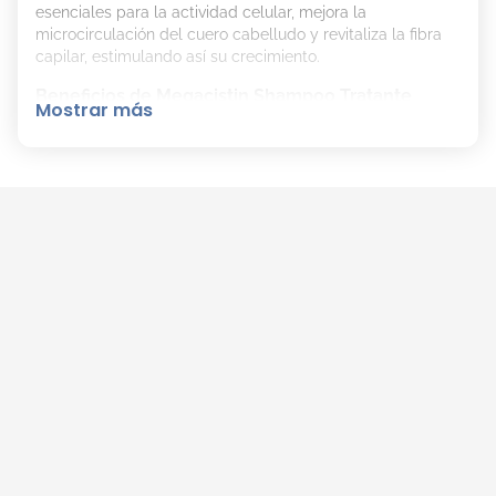
esenciales para la actividad celular, mejora la
microcirculación del cuero cabelludo y revitaliza la fibra
capilar, estimulando así su crecimiento.
Beneficios de Megacistin Shampoo Tratante
Mostrar más
Mejora la microcirculación del cuero cabelludo.
Revitaliza la fibra del cabello.
Estimula el crecimiento capilar.
Brinda los recursos energéticos para la actividad
celular.
Preserva la elasticidad y aporta volumen y brillo
extremo.
Este shampoo es el complemento ideal para el
tratamiento integral contra la caída del cabello cuando se
combina con Megacistin Comprimidos. Actúa
directamente en el cuero cabelludo y la estructura
capilar, promoviendo un cabello saludable y resistente.