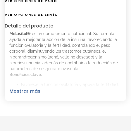
VER OPCIONES DE PAGO
VER OPCIONES DE ENVÍO
Detalle del producto
Metasitol®
es un complemento nutricional. Su fórmula
ayuda a mejorar la acción de la insulina, favoreciendo la
función ovulatoria y la fertilidad, controlando el peso
corporal, disminuyendo los trastornos cutáneos, el
hiperandrogenismo (acné, vello no deseado) y la
hiperinsulinemia, además de contribuir a la reducción de
parámetros de riesgo cardiovascular.
Beneficios clave:
Favorece la función ovulatoria y apoya la fertilidad.
Mostrar más
Contribuye al control del peso corporal.
Ayuda a mejorar el aspecto de la piel y a reducir el
acné.
Disminuye los síntomas asociados al
hiperandrogenismo.
Colabora en la regulación de la glucosa y la
insulina.