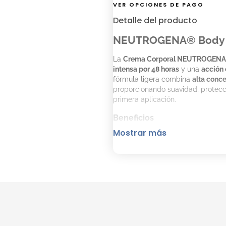
VER OPCIONES DE PAGO
Detalle del producto
NEUTROGENA® Body Car
La
Crema Corporal NEUTROGENA®
intensa por 48 horas
y una
acción
fórmula ligera combina
alta conce
proporcionando suavidad, protecc
primera aplicación.
Beneficios
Mostrar más
Ideal para
todo tipo de piel
,
48 horas de hidratación con
Calma
desde la primera apl
Fórmula liviana
de rápida a
Oil free:
no deja sensación g
Acción desodorante
que pro
Nuevo envase sustentable
c
Modo de uso