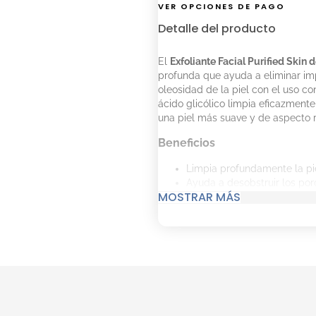
VER OPCIONES DE PAGO
Detalle del producto
El
Exfoliante Facial Purified Skin
profunda que ayuda a eliminar impu
oleosidad de la piel con el uso 
ácido glicólico limpia eficazment
una piel más suave y de aspecto r
Beneficios
Limpia profundamente la pie
Ayuda a desobstruir los por
MOSTRAR MÁS
Contribuye a reducir el exc
Favorece una piel más suave
Limpia sin generar sensaci
Composición del producto
Ácido glicólico:
ayuda a favo
una apariencia más suave.
Tecnología BARRIERCARE®