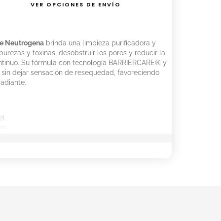
VER OPCIONES DE ENVÍO
 de Neutrogena
brinda una limpieza purificadora y
rezas y toxinas, desobstruir los poros y reducir la
continuo. Su fórmula con tecnología BARRIERCARE® y
e sin dejar sensación de resequedad, favoreciendo
adiante.
l.
os.
eso de oleosidad con el uso continuo.
 y de aspecto radiante.
ón de resequedad.
recer la renovación de la superficie de la piel para
:
ayuda a limpiar la piel respetando su barrera