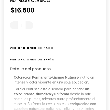
NUTRISSE CLASICO
$
16
.
500
VER OPCIONES DE PAGO
VER OPCIONES DE ENVÍO
Detalle del producto
Coloración Permanente Garnier Nutrisse
: nutrición
intensa y color vibrante en una sola aplicación.
Garnier Nutrisse está diseñada para brindar
un
color intenso, duradero y uniforme
desde la raíz
hasta las puntas, mientras nutre profundamente el
cabello. Su fórmula exclusiva está
enriquecida con
4 aceites naturales
: palta, soja, oliva y nuez, todos