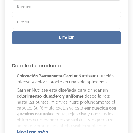
Enviar
Detalle del producto
Coloración Permanente Garnier Nutrisse
: nutrición
intensa y color vibrante en una sola aplicación.
Garnier Nutrisse está diseñada para brindar
un
color intenso, duradero y uniforme
desde la raíz
hasta las puntas, mientras nutre profundamente el
cabello. Su fórmula exclusiva está
enriquecida con
4 aceites naturales
: palta, soja, oliva y nuez, todos
obtenidos de manera responsable. Esto garantiza
un color vibrante, un cabello visiblemente más
Mostrar más
saludable y con un brillo radiante.