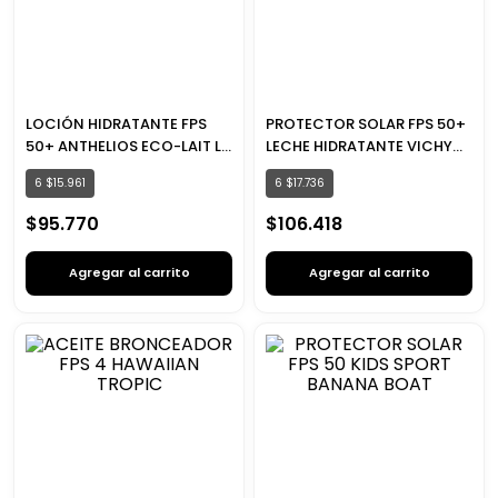
LOCIÓN HIDRATANTE FPS
PROTECTOR SOLAR FPS 50+
50+ ANTHELIOS ECO-LAIT LA
LECHE HIDRATANTE VICHY
ROCHE POSAY
CAPITAL SOLEIL
6
$
15
.
961
6
$
17
.
736
$
95
.
770
$
106
.
418
Agregar al carrito
Agregar al carrito